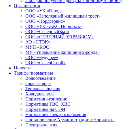
Порядок получения доступа к личному кабинету
Организации
ООО «УК «Город»
ООО «Заполярный жилищный трест»
ООО «Нордсервис»
ООО «УК «ЖКС-Норильск»
ООО «СеверныйБыт»
ООО «СЕВЕРНЫЙ УПРАВДОМ»
АО «НТЭК»
МУП «КОС»
МУ «Управление жилищного фонда»
ООО «Будущее»
ООО «СеверСтрой»
Новости
Тарифы/нормативы
Водоотведение
Горячая вода
Тепловая энергия
Холодная вода
Норматив отопление
Нормативы ГВС, ХВС
Нормативы на СОИ
Нормативы электроснабжения
Постановление Администрации г.Норильска
Электроэнергия