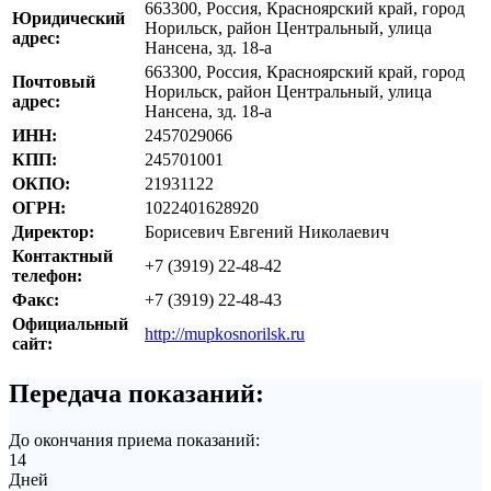
663300, Россия, Красноярский край, город
Юридический
Норильск, район Центральный, улица
адрес:
Нансена, зд. 18-а
663300, Россия, Красноярский край, город
Почтовый
Норильск, район Центральный, улица
адрес:
Нансена, зд. 18-а
ИНН:
2457029066
КПП:
245701001
ОКПО:
21931122
ОГРН:
1022401628920
Директор:
Борисевич Евгений Николаевич
Контактный
+7 (3919) 22-48-42
телефон:
Факс:
+7 (3919) 22-48-43
Официальный
http://mupkosnorilsk.ru
сайт:
Передача показаний:
До окончания приема показаний:
14
Дней