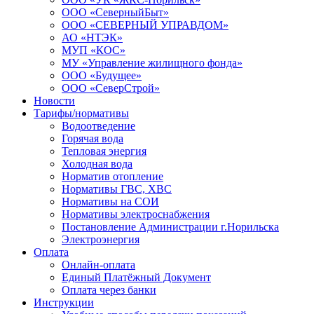
ООО «СеверныйБыт»
ООО «СЕВЕРНЫЙ УПРАВДОМ»
АО «НТЭК»
МУП «КОС»
МУ «Управление жилищного фонда»
ООО «Будущее»
ООО «СеверСтрой»
Новости
Тарифы/нормативы
Водоотведение
Горячая вода
Тепловая энергия
Холодная вода
Норматив отопление
Нормативы ГВС, ХВС
Нормативы на СОИ
Нормативы электроснабжения
Постановление Администрации г.Норильска
Электроэнергия
Оплата
Онлайн-оплата
Единый Платёжный Документ
Оплата через банки
Инструкции