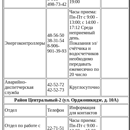
19:00
498-73-42
Часы приема:
Пн-Пт с 9:00 -
13:00; с 14:00 -
17:12 Среда
неприемный
48-56-50
день.
38-31-54
Энергоконтроллеры
Показания эл/
8-906-
счётчика и
901-39-93
водосчетчиков
необходимо
передавать
ежемесячно по
20 число
Аварийно-
42-52-72
диспетчерская
Круглосуточно
42-52-73
служба
Район Центральный-2 (ул. Орджоникидзе, д. 10А)
Информация
Отдел
Телефон
для контактов
Часы приема:
Отдел по работе с
Пн-Пт с 9:00 -
22-71-51