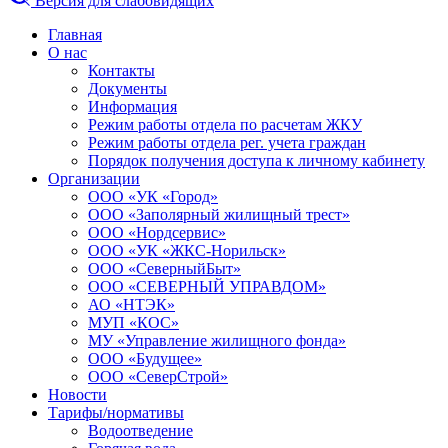
Версия для слабовидящих
Главная
О нас
Контакты
Документы
Информация
Режим работы отдела по расчетам ЖКУ
Режим работы отдела рег. учета граждан
Порядок получения доступа к личному кабинету
Организации
ООО «УК «Город»
ООО «Заполярный жилищный трест»
ООО «Нордсервис»
ООО «УК «ЖКС-Норильск»
ООО «СеверныйБыт»
ООО «СЕВЕРНЫЙ УПРАВДОМ»
АО «НТЭК»
МУП «КОС»
МУ «Управление жилищного фонда»
ООО «Будущее»
ООО «СеверСтрой»
Новости
Тарифы/нормативы
Водоотведение