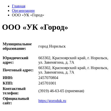
Главная
Организации
ООО «УК «Город»
ООО «УК «Город»
Муниципальное
город Норильск
образование:
Юридический
663302, Красноярский край, г. Норильск,
адрес:
ул. Завенягина, д. 7А
663302, Красноярский край, г. Норильск,
Почтовый адрес:
ул. Завенягина, д. 7А
ИНН:
2457070804
КПП:
245701001
Контактный
(3919) 46-63-65 (приемная)
телефон:
Официальный
https://goroduk.ru
сайт: