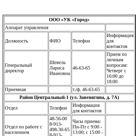
ООО «УК «Город»
Аппарат управления
Информация
Должность
ФИО
Телефон
для
контактов
Прием по
личным
Шевель
Генеральный
вопросам:
Лариса
46-63-65
директор
Четверг с
Ивановна
16:00 до
18:00
Приемная
т./ф. 46-63-65
Район Центральный-1 (ул. Завенягина, д. 7А)
Информация
Отдел
Телефон
для контактов
48-56-00
Часы приема:
8-913-
Отдел по работе с
Пн-Пт с 9:00 -
498-30-65
населением
13:00; с 15:00 -
8-913-