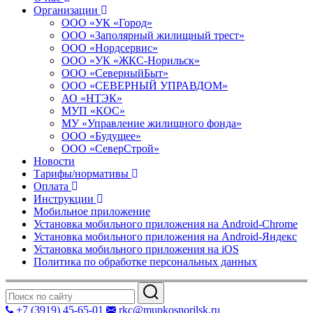
Организации
ООО «УК «Город»
ООО «Заполярный жилищный трест»
ООО «Нордсервис»
ООО «УК «ЖКС-Норильск»
ООО «СеверныйБыт»
ООО «СЕВЕРНЫЙ УПРАВДОМ»
АО «НТЭК»
МУП «КОС»
МУ «Управление жилищного фонда»
ООО «Будущее»
ООО «СеверСтрой»
Новости
Тарифы/нормативы
Оплата
Инструкции
Мобильное приложение
Установка мобильного приложения на Android-Chrome
Установка мобильного приложения на Android-Яндекс
Установка мобильного приложения на iOS
Политика по обработке персональных данных
+7 (3919) 45-65-01
rkc@mupkosnorilsk.ru