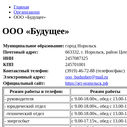
Главная
Организации
ООО «Будущее»
ООО «Будущее»
Муниципальное образование:
город Норильск
Почтовый адрес:
663332, г. Норильск, район Цент
ИНН
2457087325
КПП
245701001
Контактный телефон:
(3919) 46-72-88 (телефон/факс)
Электронный адрес:
ooo_budushee@mail.ru
Официальный сайт:
https://жт-норильск.рф
Режим работы и телефон:
Режим работы
- руководителя
c 9.00-18.00ч., обед с 13.00-1
- юридический отдел
c 9.00-18.00ч., обед с 13.00-1
-технический отдел
c 9.00-18.00ч., обед с 13.00-1
- энергосбыт
c 9.00-17.15ч., обед с 13.00-