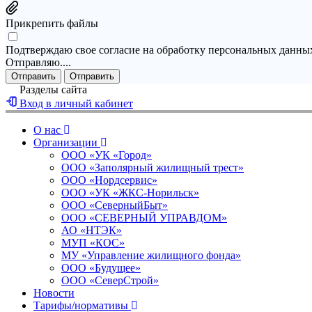
Прикрепить файлы
Подтверждаю свое согласие на обработку персональных данных
Отправляю....
Отправить
Отправить
Разделы сайта
Вход в личный кабинет
О нас
Организации
ООО «УК «Город»
ООО «Заполярный жилищный трест»
ООО «Нордсервис»
ООО «УК «ЖКС-Норильск»
ООО «СеверныйБыт»
ООО «СЕВЕРНЫЙ УПРАВДОМ»
АО «НТЭК»
МУП «КОС»
МУ «Управление жилищного фонда»
ООО «Будущее»
ООО «СеверСтрой»
Новости
Тарифы/нормативы