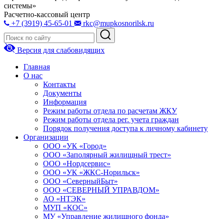
системы»
Расчетно-кассовый центр
+7 (3919) 45-65-01
rkc@mupkosnorilsk.ru
Версия для слабовидящих
Главная
О нас
Контакты
Документы
Информация
Режим работы отдела по расчетам ЖКУ
Режим работы отдела рег. учета граждан
Порядок получения доступа к личному кабинету
Организации
ООО «УК «Город»
ООО «Заполярный жилищный трест»
ООО «Нордсервис»
ООО «УК «ЖКС-Норильск»
ООО «СеверныйБыт»
ООО «СЕВЕРНЫЙ УПРАВДОМ»
АО «НТЭК»
МУП «КОС»
МУ «Управление жилищного фонда»